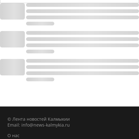
© Лента новостей Калмыкии
Email:
info@news-kalmykia.ru
О нас