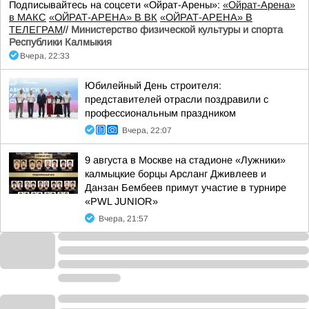
Подписывайтесь на соцсети «Ойрат-Арены»:
«Ойрат-Арена»
в МАКС
«ОЙРАТ-АРЕНА» В ВК
«ОЙРАТ-АРЕНА» В
ТЕЛЕГРАМ
//
Министерство физической культуры и спорта
Республики Калмыкия
Вчера, 22:33
Юбилейный День строителя:
представителей отрасли поздравили с
профессиональным праздником
Вчера, 22:07
9 августа в Москве на стадионе «Лужники»
калмыцкие борцы Арсланг Дживлеев и
Данзан Бембеев примут участие в турнире
«PWL JUNIOR»
Вчера, 21:57