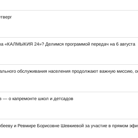
етверг
ала «КАЛМЫКИЯ 24»? Делимся программой передач на 6 августа
ального обслуживания населения продолжают важную миссию, ок
в — о капремонте школ и детсадов
бееву и Ревмире Борисовне Шевкиевой за участие в прямом эф