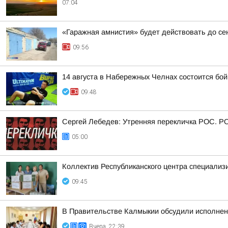
07:04
«Гаражная амнистия» будет действовать до се
09:56
14 августа в Набережных Челнах состоится бо
09:48
Сергей Лебедев: Утренняя перекличка РОС. Р
05:00
Коллектив Республиканского центра специализ
09:45
В Правительстве Калмыкии обсудили исполнен
Вчера, 22:39