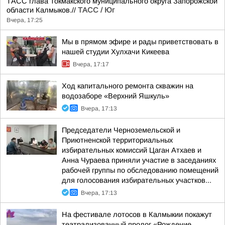
ТАСС глава Токмакского муниципального округа Запорожской
области Калмыков.//
ТАСС / Юг
Вчера, 17:25
Мы в прямом эфире и рады приветствовать в
нашей студии Хулхачи Кикеева
Вчера, 17:17
Ход капитального ремонта скважин на
водозаборе «Верхний Яшкуль»
Вчера, 17:13
Председатели Черноземельской и
Приютненской территориальных
избирательных комиссий Цаган Атхаев и
Анна Чураева приняли участие в заседаниях
рабочей группы по обследованию помещений
для голосования избирательных участков...
Вчера, 17:13
На фестивале лотосов в Калмыкии покажут
театрализованный пролог «Рождение