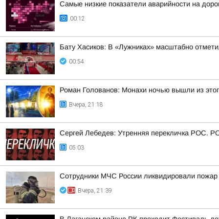
Самые низкие показатели аварийности на дорога
00:12
Бату Хасиков: В «Лужниках» масштабно отмети
00:54
Роман Голованов: Монахи ночью вышли из этого
Вчера, 21:18
Сергей Лебедев: Утренняя перекличка РОС. Р
05:03
Сотрудники МЧС России ликвидировали пожар
Вчера, 21:39