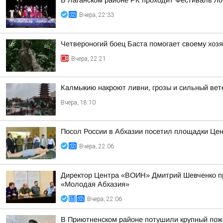
В Лаганском районе РК проходит Фестиваль ло
Вчера, 22:33
Четвероногий боец Баста помогает своему хоз
Вчера, 22:21
Калмыкию накроют ливни, грозы и сильный вет
Вчера, 18:10
Посол России в Абхазии посетил площадки Ц
Вчера, 22:06
Директор Центра «ВОИН» Дмитрий Шевченко п
«Молодая Абхазия»
Вчера, 22:06
В Приютненском районе потушили крупный пож