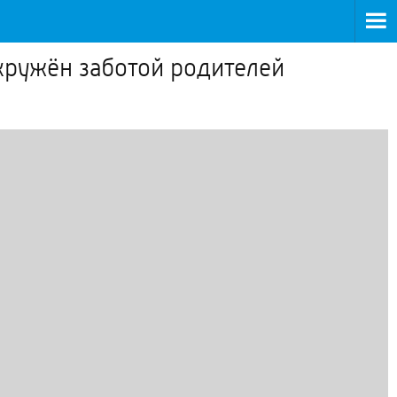
кружён заботой родителей