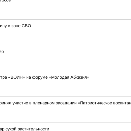
тосов
яину в зоне СВО
ер
ентра «ВОИН» на форуме «Молодая Абхазия»
ринял участие в пленарном заседании «Патриотическое воспит
ар сухой растительности