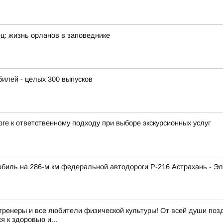
ец: жизнь орланов в заповеднике
лей - целых 300 выпусков
ге к ответственному подходу при выборе экскурсионных услуг
обиль на 286-м км федеральной автодороги Р-216 Астрахань - Э
 тренеры и все любители физической культуры! От всей души поз
я к здоровью и...