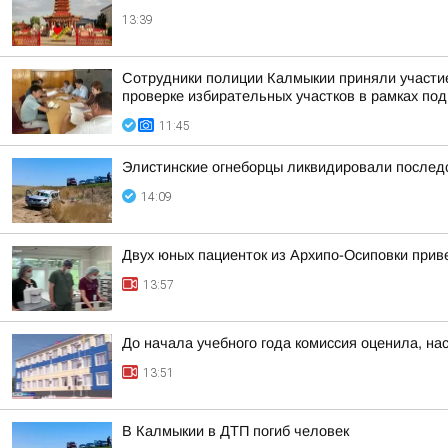
13:39
Сотрудники полиции Калмыкии приняли участие
проверке избирательных участков в рамках под
11:45
Элистинские огнеборцы ликвидировали послед
14:09
Двух юных пациенток из Архипо-Осиповки прив
13:57
До начала учебного года комиссия оценила, на
13:51
В Калмыкии в ДТП погиб человек