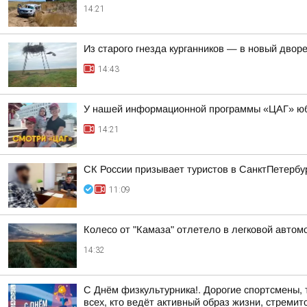
14:21
Из старого гнезда курганников — в новый двор
14:43
У нашей информационной программы «ЦАГ» юби
14:21
СК России призывает туристов в СанктПетербур
11:09
Колесо от "Камаза" отлетело в легковой автом
14:32
С Днём физкультурника!. Дорогие спортсмены,
всех, кто ведёт активный образ жизни, стремитс