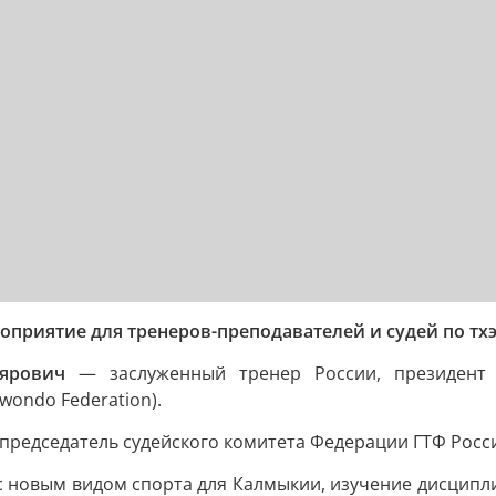
роприятие для тренеров-преподавателей и судей по тх
ярович
— заслуженный тренер России, президент 
ondo Federation).
председатель судейского комитета Федерации ГТФ Росси
с новым видом спорта для Калмыкии, изучение дисципли