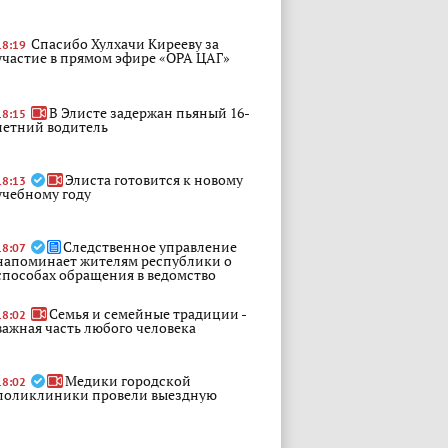
Спасибо Хулхачи Кирееву за
18:19
участие в прямом эфире «ОРА ЦАГ»
В Элисте задержан пьяный 16-
18:15
летний водитель
Элиста готовится к новому
18:13
учебному году
Следственное управление
18:07
напоминает жителям республики о
способах обращения в ведомство
Семья и семейные традиции -
18:02
важная часть любого человека
Медики городской
18:02
поликлиники провели выездную
диспансеризацию для сотрудников
Главного управления МЧС России по
Республике Калмыкия