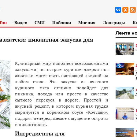
Топ
Видео
СМИ
Паблики
Мнения
Лонгриды
К
Лента н
зиатски: пикантная закуска для
Кулинарный мир наполнен всевозможными
закусками, но острые куриные джерки по-
азиатски могут стать настоящей звездой на
любом столе. Эта закуска из вяленого
куриного мяса отлично подойдет для
пикника, похода или просто в качестве
сытного перекуса в дороге. Простой и
вкусный рецепт, в котором куриная грудка
маринуется в корейском соусе «Кочудян»,
подарит непередаваемое ощущение остроты
и пикантности.
Ингредиенты для