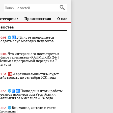
атегории
Происшествия
О нас
►
овостей
В Элисте предлагается
20:08
создать Клуб молодых педагогов
Что интересного посмотреть в
20:04
эфире телеканала «КАЛМЫКИЯ 24»?
Делимся программой передач на 7
августа
«Гаражная амнистия» будет
19:31
действовать до сентября 2031 года
Подведены итоги работы
18:55
органов прокуратуры Республики
Калмыкия за 6 месяцев 2026 года
Внимание, жители и гости
18:33
Калмыкии!