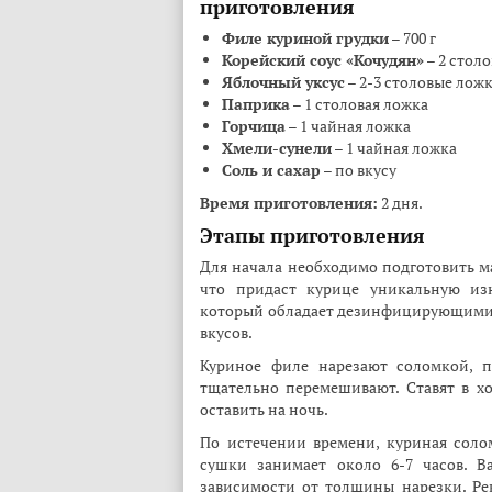
приготовления
Филе куриной грудки
– 700 г
Корейский соус «Кочудян»
– 2 стол
Яблочный уксус
– 2-3 столовые лож
Паприка
– 1 столовая ложка
Горчица
– 1 чайная ложка
Хмели-сунели
– 1 чайная ложка
Соль и сахар
– по вкусу
Время приготовления:
2 дня.
Этапы приготовления
Для начала необходимо подготовить ма
что придаст курице уникальную изю
который обладает дезинфицирующими 
вкусов.
Куриное филе нарезают соломкой, п
тщательно перемешивают. Ставят в х
оставить на ночь.
По истечении времени, куриная соло
сушки занимает около 6-7 часов. В
зависимости от толщины нарезки. Ре