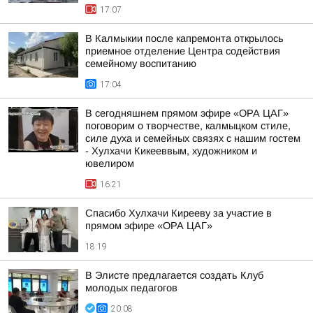
17:07
В Калмыкии после капремонта открылось
приемное отделение Центра содействия
семейному воспитанию
17:04
В сегодняшнем прямом эфире «ОРА ЦАГ»
поговорим о творчестве, калмыцком стиле,
силе духа и семейных связях с нашим гостем
- Хулхачи Кикееввым, художником и
ювелиром
16:21
Спасибо Хулхачи Кирееву за участие в
прямом эфире «ОРА ЦАГ»
18:19
В Элисте предлагается создать Клуб
молодых педагогов
20:08