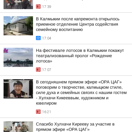
17:39
В Калмыкии после капремонта открылось
приемное отделение Центра содействия
семейному воспитанию
17:04
На фестивале лотосов в Калмыкии покажут
театрализованный пролог «Рождение
лотоса»
17:07
В сегодняшнем прямом эфире «ОРА ЦАГ»
поговорим о творчестве, калмыцком стиле,
силе духа и семейных связях с нашим гостем
- Хулхачи Кикееввым, художником и
ювелиром
16:21
Спасибо Хулхачи Кирееву за участие в
прямом эфире «ОРА ЦАГ»