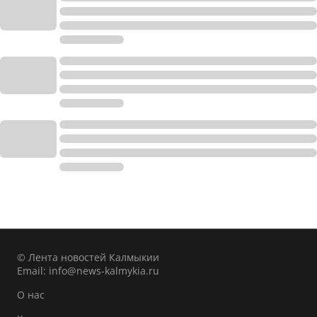
© Лента новостей Калмыкии
Email:
info@news-kalmykia.ru
О нас