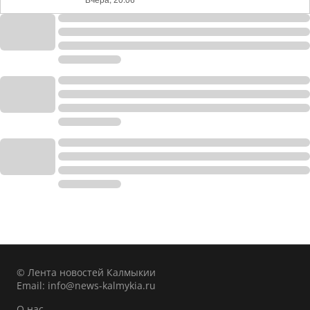
Вчера, 20:06
© Лента новостей Калмыкии
Email:
info@news-kalmykia.ru
О нас