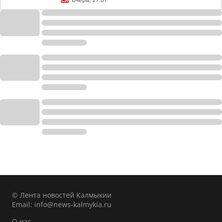
Вчера, 17:07
© Лента новостей Калмыкии
Email:
info@news-kalmykia.ru
О нас