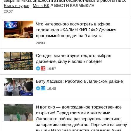
закрыты из-за опасности атаки беспилотников и работы ПВО.
Быть в курсе
|
Мы в ВК|
//
ВЕСТИ КАЛМЫКИЯ
20:07
Что интересного посмотреть в эфире
телеканала «КАЛМЫКИЯ 24»? Делимся
программой передач на 9 августа
20:03
Сегодня мы чествуем тех, кто выбрал
движение, силу и волю к победе!
19:57
Бату Хасиков: Работаю в Лаганском районе
19:48
И вот оно — долгожданное торжественное
открытие! Перед гостями и жителями
Лаганского района развернулось поистине
завораживающее действо. Первыми на сцену
вышли Народная артистка Калмыкии Анна