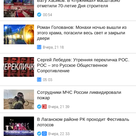
Бату Хасиков: В «Лужниках» масштабно
отметили 70-летие Дня строителя
00:54
Роман Голованов: Монахи ночью вышли из
этого храма, погасили весь свет и закрыли
двери
Вчера, 21:18
Сергей Лебедев: Утренняя перекличка РОС.
РОС – это Русское Общественное
Сопротивление
05:03
Сотрудники МЧС России ликвидировали
пожар
Вчера, 21:39
В Лаганском районе РК проходит Фестиваль
лотосов
Вчера, 22:33