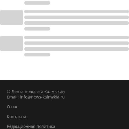
© Лента новостей Калмыкии
Email:
info@news-kalmykia.ru
О нас
Контакты
Редакционная политика