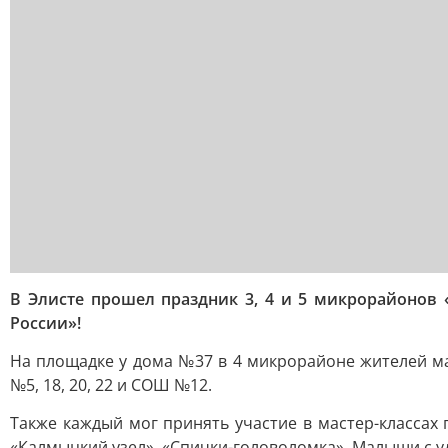
В Элисте прошел праздник 3, 4 и 5 микрорайонов
России»!
На площадке у дома №37 в 4 микрорайоне жителей ма
№5, 18, 20, 22 и СОШ №12.
Также каждый мог принять участие в мастер-классах
«Калмыцкий узел», «Спички-головоломка». Малыши с у