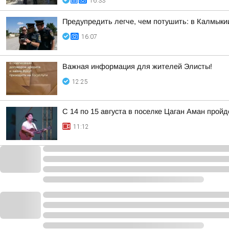
16:33
Предупредить легче, чем потушить: в Калмык
16:07
Важная информация для жителей Элисты!
12:25
С 14 по 15 августа в поселке Цаган Аман прой
11:12