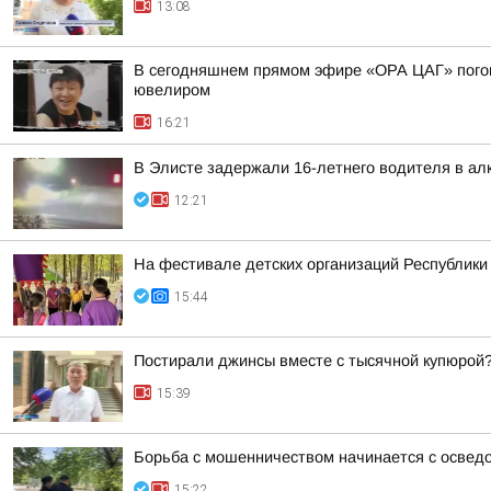
13:08
В сегодняшнем прямом эфире «ОРА ЦАГ» погово
ювелиром
16:21
В Элисте задержали 16-летнего водителя в ал
12:21
На фестивале детских организаций Республик
15:44
Постирали джинсы вместе с тысячной купюрой
15:39
Борьба с мошенничеством начинается с освед
15:22