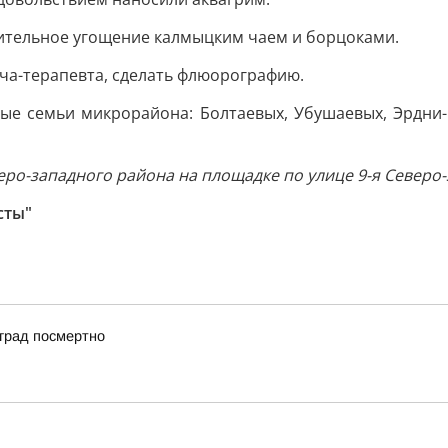
рительное угощение калмыцким чаем и борцоками.
ча-терапевта, сделать флюорографию.
ые семьи микрорайона: Болтаевых, Убушаевых, Эрдни-Г
ро-западного района на площадке по улице 9-я Северо-з
сты"
град посмертно