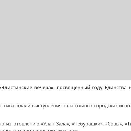
 «Элистинские вечера», посвященный году Единства
ссива ждали выступления талантливых городских испол
 по изготовлению «Улан Зала», «Чебурашки», «Совы», «
довольствием наносили аквагрим.