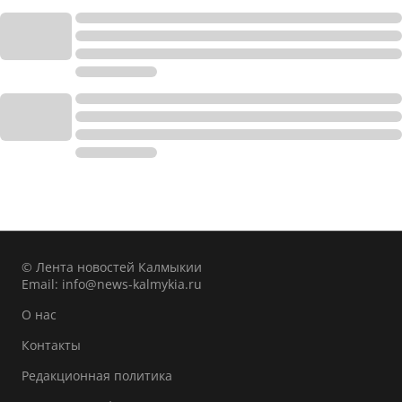
© Лента новостей Калмыкии
Email:
info@news-kalmykia.ru
О нас
Контакты
Редакционная политика