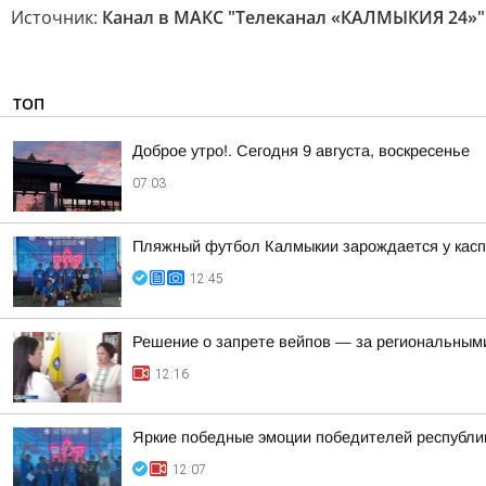
Источник:
Канал в МАКС "Телеканал «КАЛМЫКИЯ 24»"
ТОП
Доброе утро!. Сегодня 9 августа, воскресенье
07:03
Пляжный футбол Калмыкии зарождается у касп
12:45
Решение о запрете вейпов — за региональным
12:16
Яркие победные эмоции победителей республик
12:07