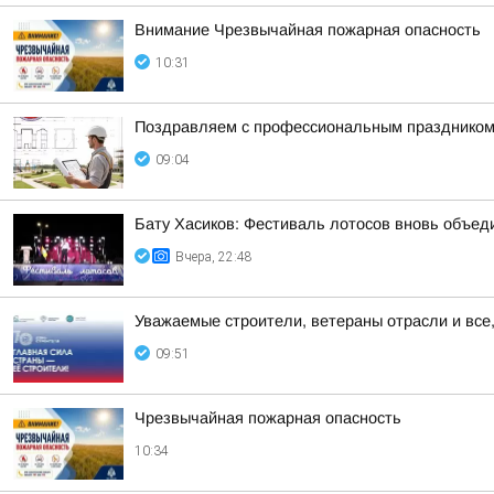
Внимание Чрезвычайная пожарная опасность
10:31
Поздравляем с профессиональным праздником 
09:04
Бату Хасиков: Фестиваль лотосов вновь объед
Вчера, 22:48
Уважаемые строители, ветераны отрасли и все,
09:51
Чрезвычайная пожарная опасность
10:34