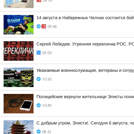
09:56
14 августа в Набережных Челнах состоится бо
09:48
Сергей Лебедев: Утренняя перекличка РОС. Р
05:00
Уважаемые военнослужащие, ветераны и сотру
10:30
Полицейские вернули жительнице Элисты по
10:49
С добрым утром, Элиста!. Сегодня 6 августа, ч
08:42