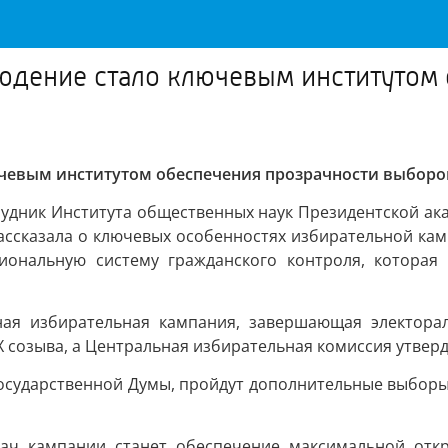
юдение стало ключевым институтом
ючевым институтом обеспечения прозрачности выборо
рудник Института общественных наук Президентской а
ассказала о ключевых особенностях избирательной камп
иональную систему гражданского контроля, которая 
ная избирательная кампания, завершающая электора
созыва, а Центральная избирательная комиссия утверди
осударственной Думы, пройдут дополнительные выборы 
дач кампании станет обеспечение максимальной отк