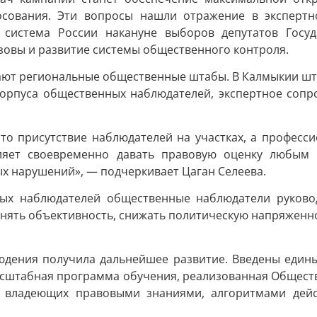
осования. Эти вопросы нашли отражение в экспертн
система России накануне выборов депутатов Госуд
овы и развитие системы общественного контроля.
грают региональные общественные штабы. В Калмыкии шт
корпуса общественных наблюдателей, экспертное сопр
то присутствие наблюдателей на участках, а професси
ляет своевременно давать правовую оценку любым 
х нарушений», — подчеркивает Цаган Селеева.
йных наблюдателей общественные наблюдатели руково
анять объективность, снижать политическую напряженно
юдения получила дальнейшее развитие. Введены едины
асштабная программа обучения, реализованная Общест
, владеющих правовыми знаниями, алгоритмами дей