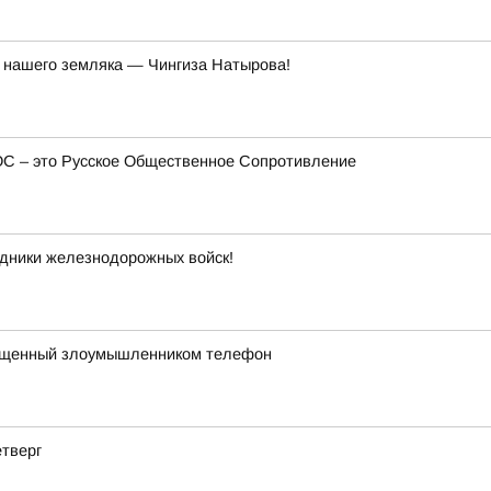
й нашего земляка — Чингиза Натырова!
ОС – это Русское Общественное Сопротивление
дники железнодорожных войск!
хищенный злоумышленником телефон
етверг