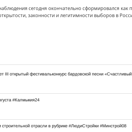
 наблюдения сегодня окончательно сформировался как 
ткрытости, законности и легитимности выборов в Росс
дет III открытый фестивальконкурс бардовской песни «Счастливый
августа #Калмыкия24
 строительной отрасли в рубрике #ЛюдиСтройки #Минстрой08