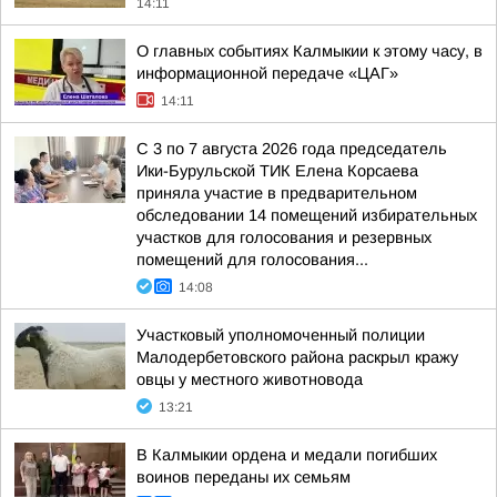
14:11
О главных событиях Калмыкии к этому часу, в
информационной передаче «ЦАГ»
14:11
С 3 по 7 августа 2026 года председатель
Ики-Бурульской ТИК Елена Корсаева
приняла участие в предварительном
обследовании 14 помещений избирательных
участков для голосования и резервных
помещений для голосования...
14:08
Участковый уполномоченный полиции
Малодербетовского района раскрыл кражу
овцы у местного животновода
13:21
В Калмыкии ордена и медали погибших
воинов переданы их семьям