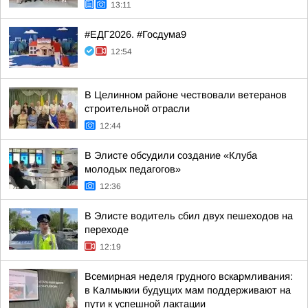
13:11
#ЕДГ2026. #Госдума9
12:54
В Целинном районе чествовали ветеранов
строительной отрасли
12:44
В Элисте обсудили создание «Клуба
молодых педагогов»
12:36
В Элисте водитель сбил двух пешеходов на
переходе
12:19
Всемирная неделя грудного вскармливания:
в Калмыкии будущих мам поддерживают на
пути к успешной лактации