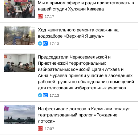
Мы в прямом эфире и рады приветствовать в
нашей студии Хулхачи Кикеева
17:17
Ход капитального ремонта скважин на
водозаборе «Верхний Яшкуль»
17:13
Председатели Черноземельской и
Приютненской территориальных
избирательных комиссий Цаган Атхаев и
Анна Чураева приняли участие в заседаниях
рабочей группы по обследованию помещений
для голосования избирательных участков...
17:13
На фестивале лотосов в Калмыкии покажут
театрализованный пролог «Рождение
лотоса»
17:07