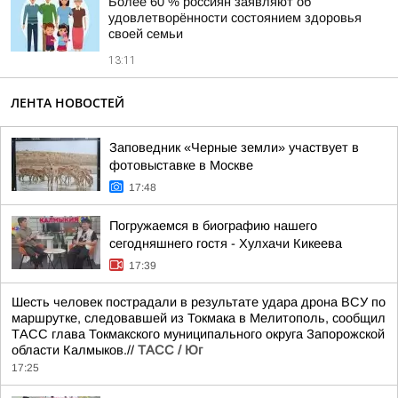
Более 60 % россиян заявляют об
удовлетворённости состоянием здоровья
своей семьи
13:11
ЛЕНТА НОВОСТЕЙ
Заповедник «Черные земли» участвует в
фотовыставке в Москве
17:48
Погружаемся в биографию нашего
сегодняшнего гостя - Хулхачи Кикеева
17:39
Шесть человек пострадали в результате удара дрона ВСУ по
маршрутке, следовавшей из Токмака в Мелитополь, сообщил
ТАСС глава Токмакского муниципального округа Запорожской
области Калмыков.//
ТАСС / Юг
17:25