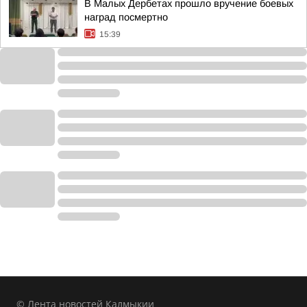
В Малых Дербетах прошло вручение боевых
наград посмертно
15:39
© Лента новостей Калмыкии