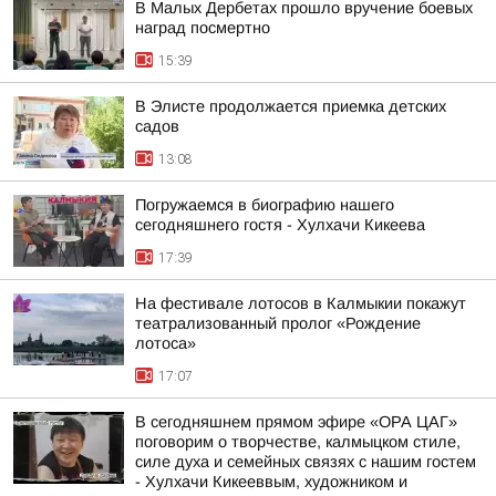
В Малых Дербетах прошло вручение боевых
наград посмертно
15:39
В Элисте продолжается приемка детских
садов
13:08
Погружаемся в биографию нашего
сегодняшнего гостя - Хулхачи Кикеева
17:39
На фестивале лотосов в Калмыкии покажут
театрализованный пролог «Рождение
лотоса»
17:07
В сегодняшнем прямом эфире «ОРА ЦАГ»
поговорим о творчестве, калмыцком стиле,
силе духа и семейных связях с нашим гостем
- Хулхачи Кикееввым, художником и