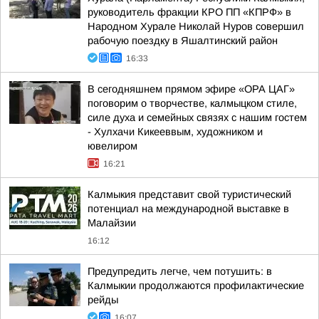
руководитель фракции КРО ПП «КПРФ» в
Народном Хурале Николай Нуров совершил
рабочую поездку в Яшалтинский район
16:33
В сегодняшнем прямом эфире «ОРА ЦАГ»
поговорим о творчестве, калмыцком стиле,
силе духа и семейных связях с нашим гостем
- Хулхачи Кикееввым, художником и
ювелиром
16:21
Калмыкия представит свой туристический
потенциал на международной выставке в
Малайзии
16:12
Предупредить легче, чем потушить: в
Калмыкии продолжаются профилактические
рейды
16:07