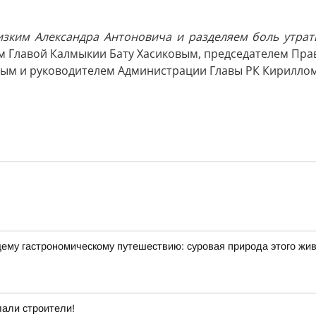
ким Александра Антоновича и разделяем боль утраты
ом Главой Калмыкии Бату Хасиковым, председателем Пр
вым и руководителем Администрации Главы РК Кирилло
щему гастрономическому путешествию: суровая природа этого жи
лали строители!