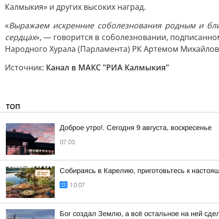
Калмыкия» и других высоких наград.
«
Выражаем искренние соболезнования родным и близ
сердцах
», — говорится в соболезновании, подписанн
Народного Хурала (Парламента) РК Артемом Михайло
Источник:
Канал в МАКС "РИА Калмыкия"
ТОП
Доброе утро!. Сегодня 9 августа, воскресенье
07:03
Собираясь в Карелию, приготовьтесь к настоя
10:07
Бог создал Землю, а всё остальное на ней сде