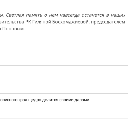
. Светлая память о нем навсегда останется в наших
авительства РК Гиляной Босхомджиевой, председателем
м Поповым.
вописного края щедро делится своими дарами