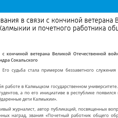
вания в связи с кончиной ветерана 
Калмыкии и почетного работника о
 с кончиной ветерана Великой Отечественной вой
ндра Сокальского
. Его судьба стала примером беззаветного служени
себя работе в Калмыцком государственном университет
тудентов, а по его инициативе в республике появился
Одаренные дети Калмыкии».
ливый журналист, автор публикаций, посвященных вопр
нных наград, звания «Почетный работник общего обр