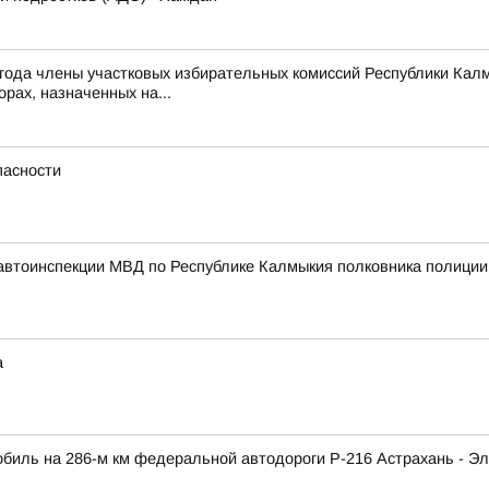
26 года члены участковых избирательных комиссий Республики Ка
рах, назначенных на...
пасности
автоинспекции МВД по Республике Калмыкия полковника полици
а
обиль на 286-м км федеральной автодороги Р-216 Астрахань - Э