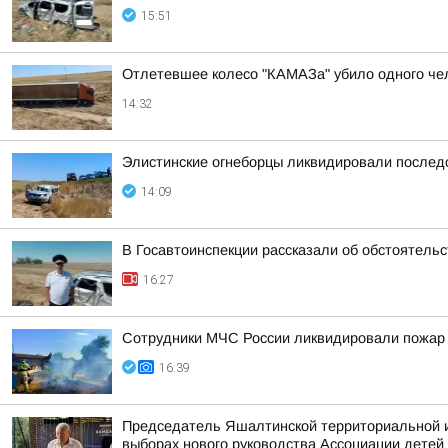
15:51
Отлетевшее колесо "КАМАЗа" убило одного че
14:32
Элистинские огнеборцы ликвидировали послед
14:09
В Госавтоинспекции рассказали об обстоятель
16:27
Сотрудники МЧС России ликвидировали пожар
16:39
Председатель Яшалтинской территориальной и
выборах нового руководства Ассоциации детей