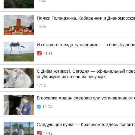
14:32
Пляжи Геленджика, Кабардинки и Дивноморско
13:39
Из старого гнезда курганников — в новый двор
14:43
С Днём котиков!. Сегодня — официальный пов
опубликуем их на наших ресурсах
17:12
В поселке Аршан следователи устанавливают о
19:33
Следующий пункт — Красинское: здесь появит
17:43