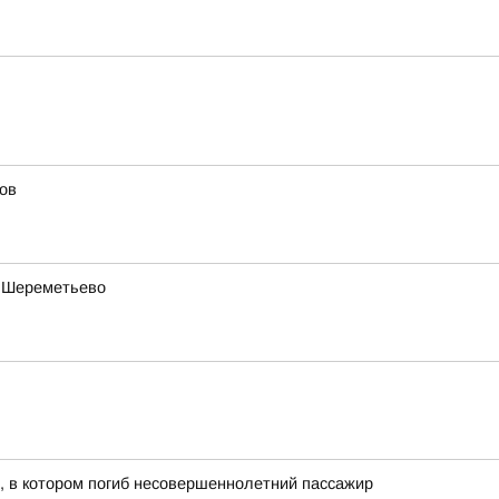
бов
в Шереметьево
я
, в котором погиб несовершеннолетний пассажир