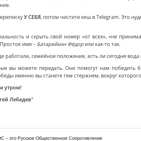
ние.
переписку
У СЕБЯ
, потом чистите кеш в Telegram. Это ну
иальность
и скрыть свой номер «от всех», «не принима
 Простое имя –
Батарейкин Фёдор
или как-то так.
де работали, семейное положение, есть ли сегодня вода 
рые вы можете передать. Они помогут нам победить б
обеды именно вы станете тем стержнем, вокруг которог
м утром!
гей Лебедев"
ОС – это Русское Общественное Сопротивление