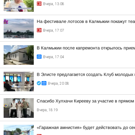
Вчера, 13:08
На фестивале лотосов в Калмыкии покажут те
Вчера, 17:07
В Калмыкии после капремонта открылось прие
Вчера, 17:04
В Элисте предлагается создать Клуб молодых 
Вчера, 20:08
Спасибо Хулхачи Кирееву за участие в прямо
Вчера, 18:19
«Гаражная амнистия» будет действовать до се