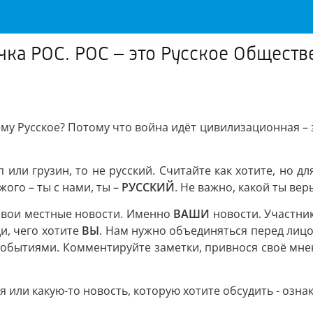
чка РОС. РОС – это Русское Общест
у Русское? Потому что война идёт цивилизационная – за
п или грузин, то не русский. Считайте как хотите, но д
жого – ты с нами, ты –
РУССКИЙ
. Не важно, какой ты вер
 свои местные новости. Именно
ВАШИ
новости. Участни
и, чего хотите
ВЫ
. Нам нужно объединяться перед лицо
 событиями. Комментируйте заметки, привнося своё мнен
я или какую-то новость, которую хотите обсудить - озна