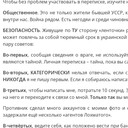
Чтобы без проблем участвовать в переписке, изучите
Общественное
. Это не только жители бывшей УССР, 
внутри нас. Война рядом. Есть негодяи и среди чинов
БЕЗОПАСНОСТЬ
. Живущие по
ТУ
сторону «ленточки» 
может повлечь за собой тюремный срок в украинской 
пару советов:
Во-первых
, сообщая сведения о враге, не используй
являются тайной. Личная переписка – тайна, пока вы 
Во-вторых, КАТЕГОРИЧЕСКИ
нельзя отвечать, если с
НИКОГДА
я не пишу первым. Если я собираюсь написать
В-третьих
, чтобы написать мне, потратьте 10 секунд.
на него и переходите к связи со мной.
Только так
вы мо
Противник сделал много аккаунтов с моими фото и 
задержали ещё несколько «агентов Лохматого».
В-четвёртых
, ведите себя, как положено вести при б