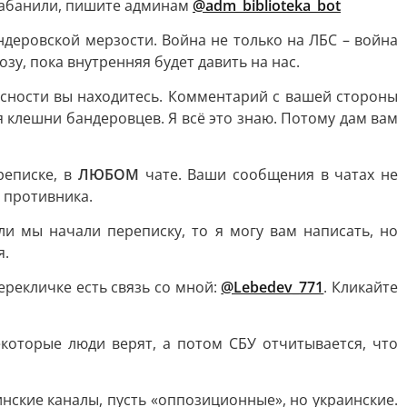
 забанили, пишите админам
@adm_biblioteka_bot
ндеровской мерзости. Война не только на ЛБС – война
зу, пока внутренняя будет давить на нас.
асности вы находитесь. Комментарий с вашей стороны
 клешни бандеровцев. Я всё это знаю. Потому дам вам
еписке, в
ЛЮБОМ
чате. Ваши сообщения в чатах не
 противника.
ли мы начали переписку, то я могу вам написать, но
я.
перекличке есть связь со мной:
@Lebedev_771
. Кликайте
которые люди верят, а потом СБУ отчитывается, что
инские каналы, пусть «оппозиционные», но украинские.