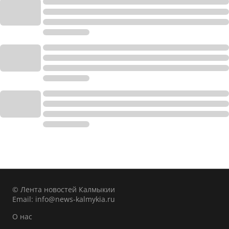
© Лента новостей Калмыкии
Email:
info@news-kalmykia.ru
О нас