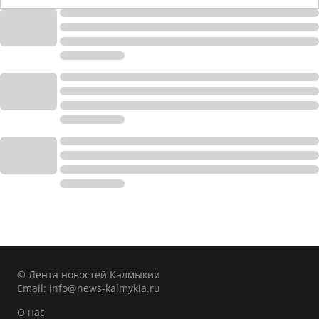
© Лента новостей Калмыкии
Email:
info@news-kalmykia.ru
О нас