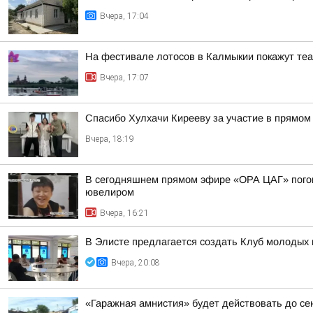
Вчера, 17:04
На фестивале лотосов в Калмыкии покажут те
Вчера, 17:07
Спасибо Хулхачи Кирееву за участие в прямо
Вчера, 18:19
В сегодняшнем прямом эфире «ОРА ЦАГ» погово
ювелиром
Вчера, 16:21
В Элисте предлагается создать Клуб молодых 
Вчера, 20:08
«Гаражная амнистия» будет действовать до се