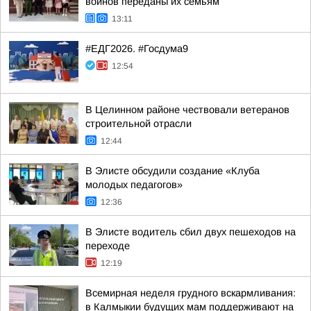
воинов переданы их семьям
13:11
#ЕДГ2026. #Госдума9
12:54
В Целинном районе чествовали ветеранов
строительной отрасли
12:44
В Элисте обсудили создание «Клуба
молодых педагогов»
12:36
В Элисте водитель сбил двух пешеходов на
переходе
12:19
Всемирная неделя грудного вскармливания:
в Калмыкии будущих мам поддерживают на