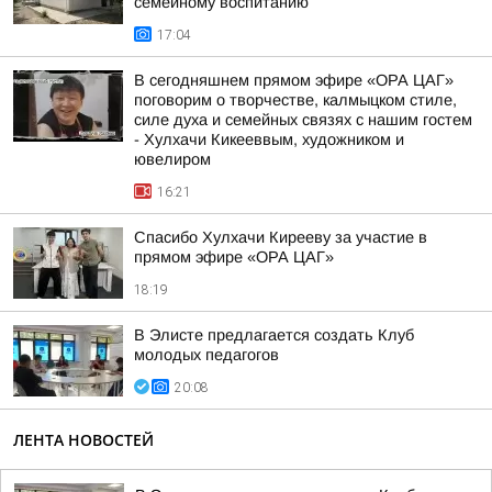
семейному воспитанию
17:04
В сегодняшнем прямом эфире «ОРА ЦАГ»
поговорим о творчестве, калмыцком стиле,
силе духа и семейных связях с нашим гостем
- Хулхачи Кикееввым, художником и
ювелиром
16:21
Спасибо Хулхачи Кирееву за участие в
прямом эфире «ОРА ЦАГ»
18:19
В Элисте предлагается создать Клуб
молодых педагогов
20:08
ЛЕНТА НОВОСТЕЙ