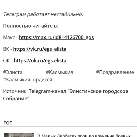
…
Телеграм работает нестабильно.
Полностью читайте в:
Макс -
https://max.ru/id814126700_gos
ВК -
https://vk.ru/egs_elista
ОК -
https://ok.ru/egs.elista
#Элиста #Калмыкия #Поздравление
#КалмыкияГордится
Источник:
Telegram-канал "Элистинское городское
Собрание"
ТОП
В Малых Дербетах прошло вручение боевых