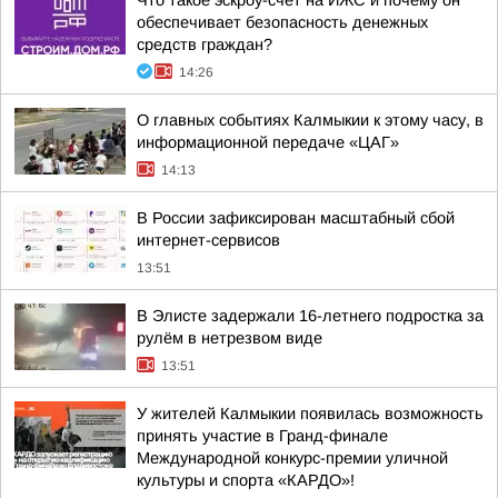
Что такое эскроу-счет на ИЖС и почему он
обеспечивает безопасность денежных
средств граждан?
14:26
О главных событиях Калмыкии к этому часу, в
информационной передаче «ЦАГ»
14:13
В России зафиксирован масштабный сбой
интернет-сервисов
13:51
В Элисте задержали 16-летнего подростка за
рулём в нетрезвом виде
13:51
У жителей Калмыкии появилась возможность
принять участие в Гранд-финале
Международной конкурс-премии уличной
культуры и спорта «КАРДО»!