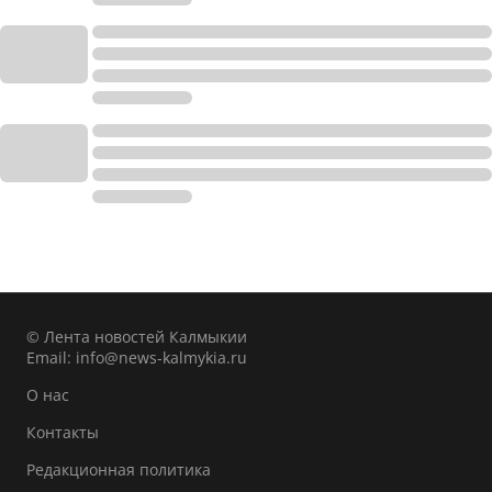
© Лента новостей Калмыкии
Email:
info@news-kalmykia.ru
О нас
Контакты
Редакционная политика