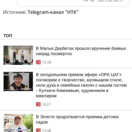
Источник:
Telegram-канал "НТК"
ТОП
В Малых Дербетах прошло вручение боевых
наград посмертно
15:39
В сегодняшнем прямом эфире «ОРА ЦАГ»
поговорим о творчестве, калмыцком стиле,
силе духа и семейных связях с нашим гостем
- Хулхачи Кикееввым, художником и
ювелиром
16:21
В Элисте продолжается приемка детских
садов
13:08