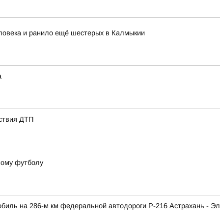
ловека и ранило ещё шестерых в Калмыкии
а
ствия ДТП
ному футболу
обиль на 286-м км федеральной автодороги Р-216 Астрахань - Э