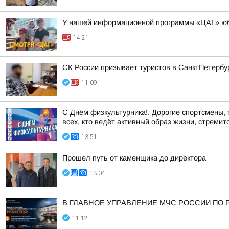
У нашей информационной программы «ЦАГ» юби
14:21
СК России призывает туристов в СанктПетербур
11:09
С Днём физкультурника!. Дорогие спортсмены,
всех, кто ведёт активный образ жизни, стремитс
13:51
Прошел путь от каменщика до директора
13:04
В ГЛАВНОЕ УПРАВЛЕНИЕ МЧС РОССИИ ПО 
11:12