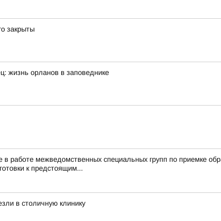
го закрыты
ец: жизнь орланов в заповеднике
 в работе межведомственных специальных групп по приемке обра
готовки к предстоящим...
езли в столичную клинику