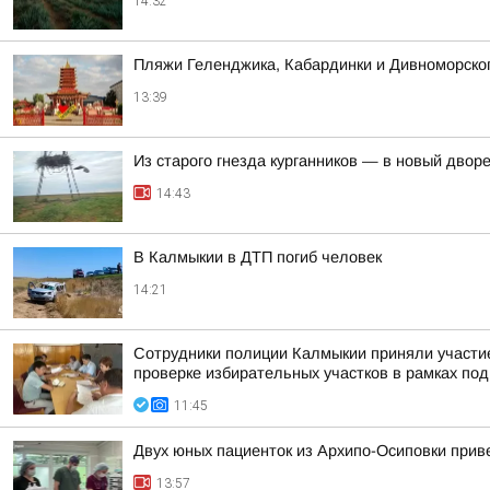
14:32
Пляжи Геленджика, Кабардинки и Дивноморско
13:39
Из старого гнезда курганников — в новый двор
14:43
В Калмыкии в ДТП погиб человек
14:21
Сотрудники полиции Калмыкии приняли участие
проверке избирательных участков в рамках под
11:45
Двух юных пациенток из Архипо-Осиповки прив
13:57