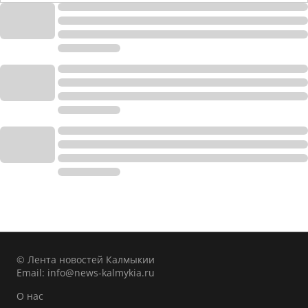
© Лента новостей Калмыкии
Email:
info@news-kalmykia.ru
О нас