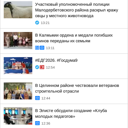
Участковый уполномоченный полиции
Малодербетовского района раскрыл кражу
овцы у местного животновода
13:21
В Калмыкии ордена и медали погибших
воинов переданы их семьям
13:11
#ЕДГ2026. #Госдума9
12:54
В Целинном районе чествовали ветеранов
строительной отрасли
12:44
В Элисте обсудили создание «Клуба
молодых педагогов»
12:36