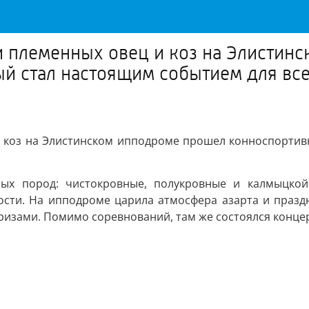
и племенных овец и коз на Элистин
й стал настоящим событием для все
 и коз на Элистинском ипподроме прошел конноспортив
ных пород: чистокровные, полукровные и калмыцкой
ости. На ипподроме царила атмосфера азарта и праздн
ризами. Помимо соревнований, там же состоялся концер