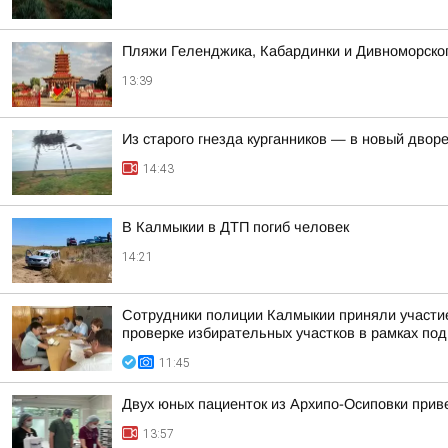
Пляжи Геленджика, Кабардинки и Дивноморско
13:39
Из старого гнезда курганников — в новый двор
14:43
В Калмыкии в ДТП погиб человек
14:21
Сотрудники полиции Калмыкии приняли участие
проверке избирательных участков в рамках под
11:45
Двух юных пациенток из Архипо-Осиповки прив
13:57