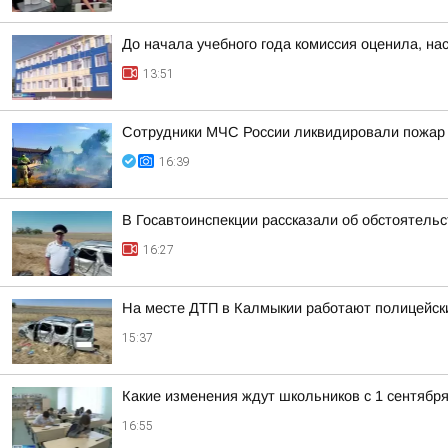
До начала учебного года комиссия оценила, на
13:51
Сотрудники МЧС России ликвидировали пожар
16:39
В Госавтоинспекции рассказали об обстоятель
16:27
На месте ДТП в Калмыкии работают полицейск
15:37
Какие изменения ждут школьников с 1 сентябр
16:55