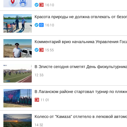
16:10
Красота природы не должна отвлекать от безо
16:10
Комментарий врио начальника Управления Гос
15:55
В Элисте сегодня отметят День физкультурник
12:33
В Лаганском районе стартовал турнир по пляж
11:01
Колесо от "Камаза" отлетело в легковой автом
14:32