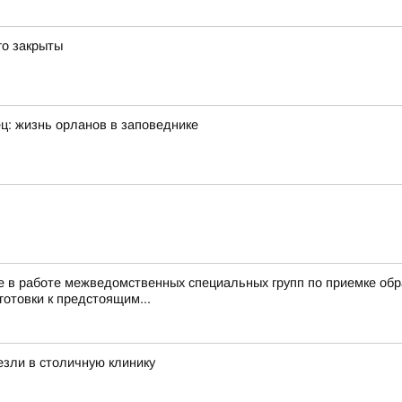
го закрыты
ец: жизнь орланов в заповеднике
 в работе межведомственных специальных групп по приемке обра
готовки к предстоящим...
езли в столичную клинику