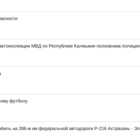
пасности
автоинспекции МВД по Республике Калмыкия полковника полици
а
ному футболу
обиль на 286-м км федеральной автодороги Р-216 Астрахань - Э