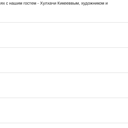
ях с нашим гостем - Хулхачи Кикееввым, художником и