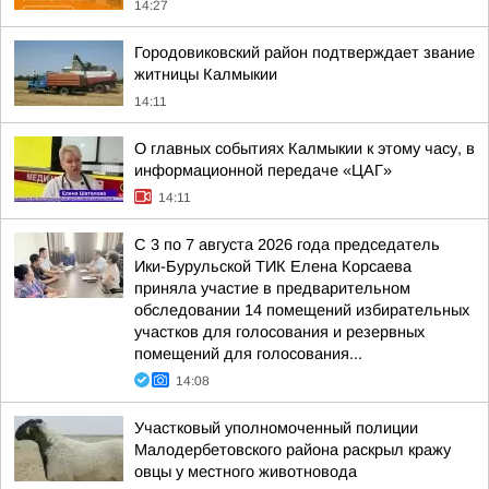
14:27
Городовиковский район подтверждает звание
житницы Калмыкии
14:11
О главных событиях Калмыкии к этому часу, в
информационной передаче «ЦАГ»
14:11
С 3 по 7 августа 2026 года председатель
Ики-Бурульской ТИК Елена Корсаева
приняла участие в предварительном
обследовании 14 помещений избирательных
участков для голосования и резервных
помещений для голосования...
14:08
Участковый уполномоченный полиции
Малодербетовского района раскрыл кражу
овцы у местного животновода