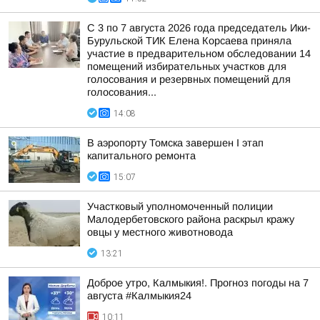
С 3 по 7 августа 2026 года председатель Ики-
Бурульской ТИК Елена Корсаева приняла
участие в предварительном обследовании 14
помещений избирательных участков для
голосования и резервных помещений для
голосования...
14:08
В аэропорту Томска завершен I этап
капитального ремонта
15:07
Участковый уполномоченный полиции
Малодербетовского района раскрыл кражу
овцы у местного животновода
13:21
Доброе утро, Калмыкия!. Прогноз погоды на 7
августа #Калмыкия24
10:11