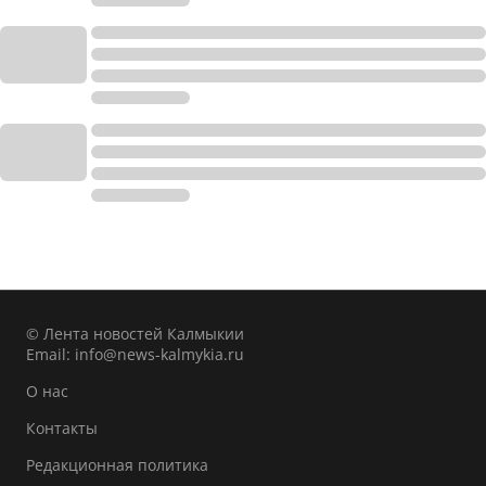
© Лента новостей Калмыкии
Email:
info@news-kalmykia.ru
О нас
Контакты
Редакционная политика