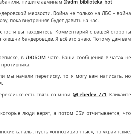
 забанили, пишите админам
@adm_biblioteka_bot
ндеровской мерзости. Война не только на ЛБС – война
зу, пока внутренняя будет давить на нас.
асности вы находитесь. Комментарий с вашей стороны
 клешни бандеровцев. Я всё это знаю. Потому дам вам
еписке, в
ЛЮБОМ
чате. Ваши сообщения в чатах не
 противника.
ли мы начали переписку, то я могу вам написать, но
я.
перекличке есть связь со мной:
@Lebedev_771
. Кликайте
которые люди верят, а потом СБУ отчитывается, что
инские каналы, пусть «оппозиционные», но украинские.