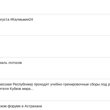
августа #Калмыкия24
иваль лотосов
еркесская Республика) проходят учебно-тренировочные сборы под 
теля Кубков мира...
ком форуме в Астрахани