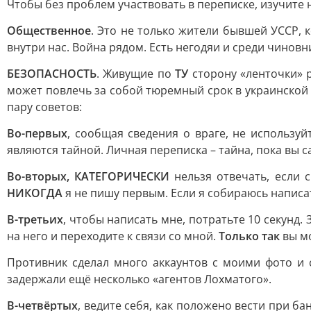
Чтобы без проблем участвовать в переписке, изучите
Общественное
. Это не только жители бывшей УССР, 
внутри нас. Война рядом. Есть негодяи и среди чинов
БЕЗОПАСНОСТЬ
. Живущие по
ТУ
сторону «ленточки» 
может повлечь за собой тюремный срок в украинской 
пару советов:
Во-первых
, сообщая сведения о враге, не используй
являются тайной. Личная переписка – тайна, пока вы 
Во-вторых, КАТЕГОРИЧЕСКИ
нельзя отвечать, если с
НИКОГДА
я не пишу первым. Если я собираюсь написать
В-третьих
, чтобы написать мне, потратьте 10 секунд.
на него и переходите к связи со мной.
Только так
вы мо
Противник сделал много аккаунтов с моими фото и 
задержали ещё несколько «агентов Лохматого».
В-четвёртых
, ведите себя, как положено вести при б