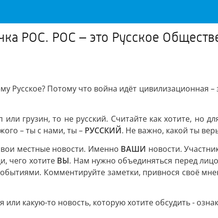
чка РОС. РОС – это Русское Общест
у Русское? Потому что война идёт цивилизационная – за
п или грузин, то не русский. Считайте как хотите, но д
жого – ты с нами, ты –
РУССКИЙ
. Не важно, какой ты вер
 свои местные новости. Именно
ВАШИ
новости. Участни
и, чего хотите
ВЫ
. Нам нужно объединяться перед лицо
 событиями. Комментируйте заметки, привнося своё мнен
я или какую-то новость, которую хотите обсудить - озна