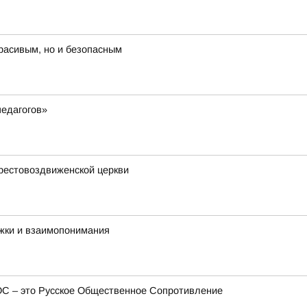
красивым, но и безопасным
педагогов»
рестовоздвиженской церкви
жки и взаимопонимания
ОС – это Русское Общественное Сопротивление