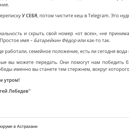
ние.
переписку
У СЕБЯ
, потом чистите кеш в Telegram. Это ну
иальность
и скрыть свой номер «от всех», «не принима
 Простое имя –
Батарейкин Фёдор
или как-то так.
де работали, семейное положение, есть ли сегодня вода 
рые вы можете передать. Они помогут нам победить б
обеды именно вы станете тем стержнем, вокруг которог
м утром!
гей Лебедев"
оруме в Астрахани