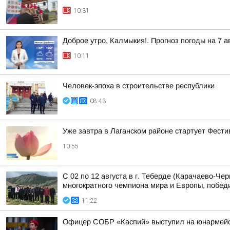
10:31
Доброе утро, Калмыкия!. Прогноз погоды на 7 
10:11
Человек-эпоха в строительстве республики
08:43
Уже завтра в Лаганском районе стартует Фест
10:55
С 02 по 12 августа в г. Теберде (Карачаево-Ч
многократного чемпиона мира и Европы, победи
11:22
Офицер СОБР «Каспий» выступил на юнармейс