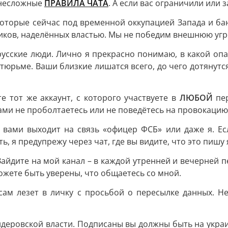
 несложные
ПРАВИЛА ЧАТА
. А если вас ограничили или
которые сейчас под временной оккупацией Запада и ба
ников, наделённых властью. Мы не победим внешнюю угро
русские люди. Лично я прекрасно понимаю, в какой оп
тюрьме. Ваши близкие лишатся всего, до чего дотянутся
те тот же аккаунт, с которого участвуете в
ЛЮБОЙ
пер
сами не проболтаетесь или не поведётесь на провокацию
 вами выходит на связь «офицер ФСБ» или даже я. Ес
, я предупрежу через чат, где вы видите, что это пишу 
 Зайдите на мой канал – в каждой утренней и вечерней 
жете быть уверены, что общаетесь со мной.
сам лезет в личку с просьбой о пересылке данных. Не
андеровской власти. Подписаны вы должны быть на укра