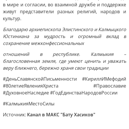
в мире и согласии, во взаимной дружбе и поддержке
живут представители разных религий, народов и
культур.
Благодарю архиепископа Элистинского и Калмыцкого
Юстиниана за мудрость и огромный вклад в
сохранение межконфессиональных
отношений в республике. Калмыкия –
благословенная земля, где умеют ценить и уважать
веру ближнего, бережно храня свои традиции
#ДеньСлавянскойПисьменности #КириллИМефодий
#80летиеЯвленияХриста #Православие
#ДуховноеНаследие #ГодЕдинстваНародовРоссии
#КалмыкияМестоСилы
Источник:
Канал в МАКС "Бату Хасиков"