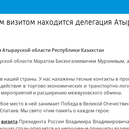
им визитом находится делегация Аты
 Атырауской области Республики Казахстан
уской области Маратом Бисенгалиевичем Мурзиевым, а
ов нашей страны. У нас налажены тесные контакты в пр
действия в торгово-экономических и транспортно-логи
х мероприятий и расширению межвузовского обмена.
обое место в ней занимает Победа в Великой Отечестве
Спатаев. Мы свято чтим память о каждом герое.
е
визита
Президента России Владимира Владимировича 
о наших стран опирается на нерушимые принципы взаим