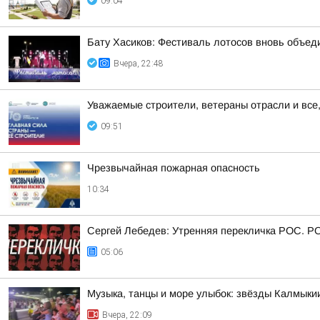
09:04
Бату Хасиков: Фестиваль лотосов вновь объед
Вчера, 22:48
Уважаемые строители, ветераны отрасли и все,
09:51
Чрезвычайная пожарная опасность
10:34
Сергей Лебедев: Утренняя перекличка РОС. Р
05:06
Музыка, танцы и море улыбок: звёзды Калмыки
Вчера, 22:09