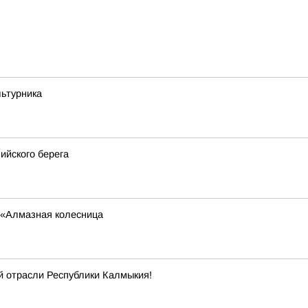
льтурника
ийского берега
 «Алмазная колесница
й отрасли Республики Калмыкия!