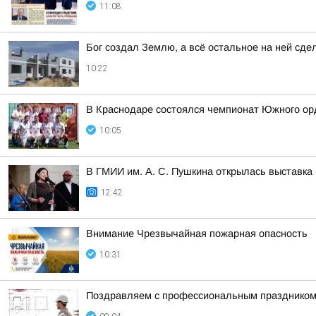
11:08
Бог создал Землю, а всё остальное на ней сде
10:22
В Краснодаре состоялся чемпионат Южного орд
10:05
В ГМИИ им. А. С. Пушкина открылась выставка
12:42
Внимание Чрезвычайная пожарная опасность
10:31
Поздравляем с профессиональным праздником 