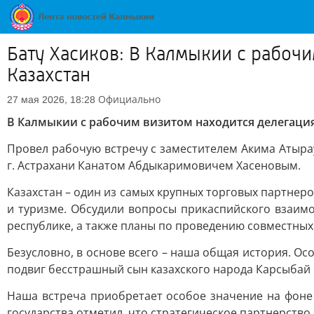
Бату Хасиков: В Калмыкии с рабоч
Казахстан
Официально
27 мая 2026, 18:28
В Калмыкии с рабочим визитом находится делегация
Провел рабочую встречу с заместителем Акима Атыра
г. Астрахани Канатом Абдыкаримовичем Хасеновым.
Казахстан – один из самых крупных торговых партнер
и туризме. Обсудили вопросы прикаспийского взаимо
республике, а также планы по проведению совместны
Безусловно, в основе всего – наша общая история. Ос
подвиг бесстрашный сын казахского народа Карсыбай 
Наша встреча приобретает особое значение на фон
государства отметил, что стратегическое партнерств