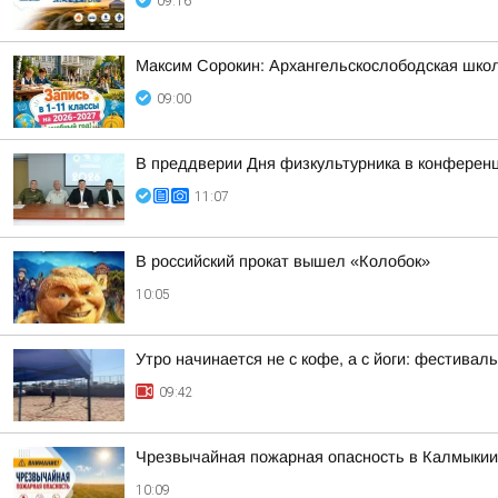
09:16
Максим Сорокин: Архангельскослободская школа
09:00
В преддверии Дня физкультурника в конферен
11:07
В российский прокат вышел «Колобок»
10:05
Утро начинается не с кофе, а с йоги: фестивал
09:42
Чрезвычайная пожарная опасность в Калмыкии
10:09