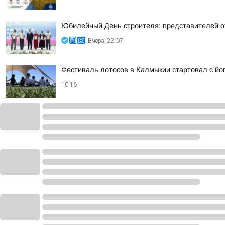
Юбилейный День строителя: представителей 
Вчера, 22:07
Фестиваль лотосов в Калмыкии стартовал с йо
10:16