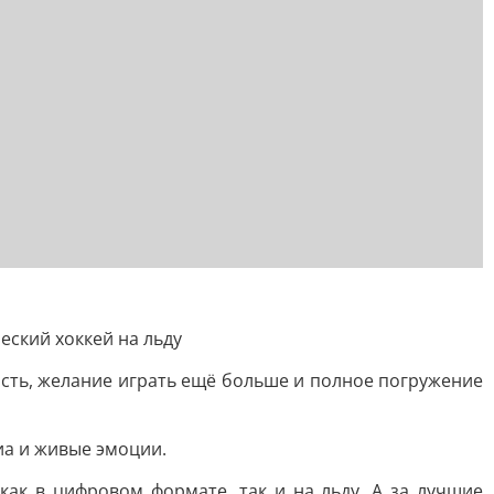
ский хоккей на льду
ость, желание играть ещё больше и полное погружение
иа и живые эмоции.
ак в цифровом формате, так и на льду. А за лучшие