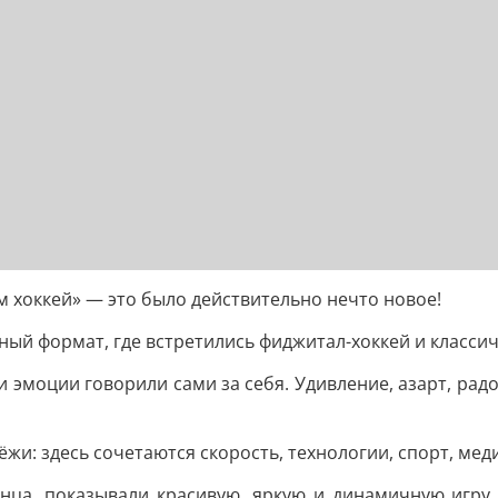
м хоккей» — это было действительно нечто новое!
й формат, где встретились фиджитал-хоккей и классиче
 эмоции говорили сами за себя. Удивление, азарт, рад
и: здесь сочетаются скорость, технологии, спорт, мед
нца, показывали красивую, яркую и динамичную игру к