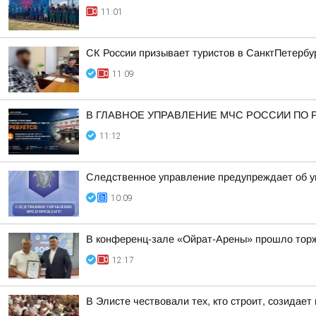
11:01
СК России призывает туристов в СанктПетербур
11:09
В ГЛАВНОЕ УПРАВЛЕНИЕ МЧС РОССИИ ПО 
11:12
Следственное управление предупреждает об уг
10:09
В конференц-зале «Ойрат-Арены» прошло торж
12:17
В Элисте чествовали тех, кто строит, созидае