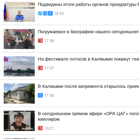
Подведены итоги работы органов прокуратуры 
18:55
Погружаемся в биографию нашего сегодняшнего
17:39
На фестивале лотосов в Калмыкии покажут те
17:07
В Калмыкии после капремонта открылось прие
17:04
В сегодняшнем прямом эфире «ОРА ЦАГ» погово
ювелиром
16:21