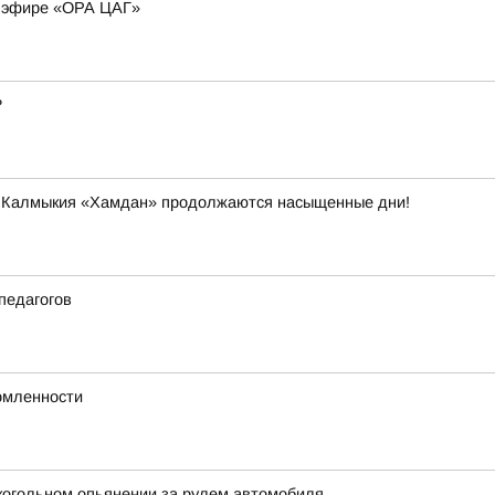
м эфире «ОРА ЦАГ»
?
и Калмыкия «Хамдан» продолжаются насыщенные дни!
педагогов
омленности
когольном опьянении за рулем автомобиля