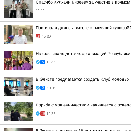
Спасибо Хулхачи Кирееву за участие в прямо
18:19
Постирали джинсы вместе с тысячной купюрой
15:39
На фестивале детских организаций Республик
15:44
В Элисте предлагается создать Клуб молодых 
20:08
Борьба с мошенничеством начинается с освед
15:22
В Элисте задержали 16-летнего водителя в ал