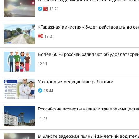
12:21
«Гаражная амнистия» будет действовать до се
19:31
Более 60 % россиян заявляют об удовлетворён
13:11
Уважаемые медицинские работники!
15:44
Российские эксперты назвали три преимущества
13:21
В Элисте задержан пьяный 16-летний водител