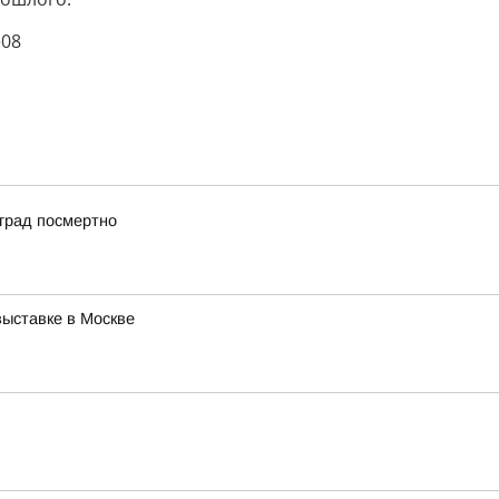
08
град посмертно
ыставке в Москве