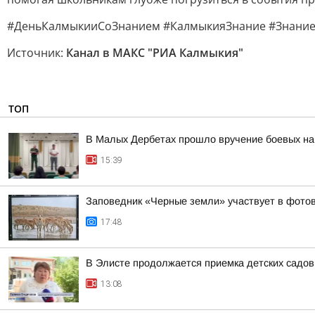
#ДеньКалмыкииСоЗнанием #КалмыкияЗнание #Знание
Источник:
Канал в МАКС "РИА Калмыкия"
ТОП
В Малых Дербетах прошло вручение боевых на
15:39
Заповедник «Черные земли» участвует в фотов
17:48
В Элисте продолжается приемка детских садов
13:08