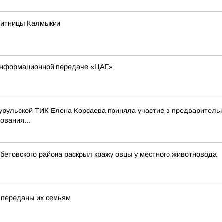
житницы Калмыкии
в информационной передаче «ЦАГ»
-Бурульской ТИК Елена Корсаева приняла участие в предварител
ования...
етовского района раскрыл кражу овцы у местного животновода
 переданы их семьям