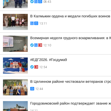
08:43
В Калмыкии ордена и медали погибших воинов
13:11
Всемирная неделя грудного вскармливания: в 
12:10
#ЕДГ2026. #Госдума9
12:54
В Целинном районе чествовали ветеранов стр
12:44
Городовиковский район подтверждает звание 
14:11