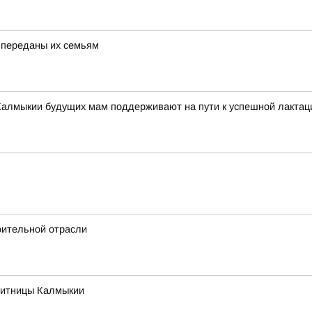
 переданы их семьям
Калмыкии будущих мам поддерживают на пути к успешной лактац
оительной отрасли
житницы Калмыкии