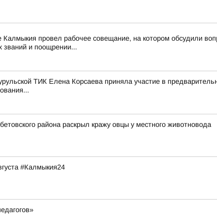
е Калмыкия провел рабочее совещание, на котором обсудили воп
 званий и поощрении...
-Бурульской ТИК Елена Корсаева приняла участие в предварител
ования...
етовского района раскрыл кражу овцы у местного животновода
августа #Калмыкия24
педагогов»