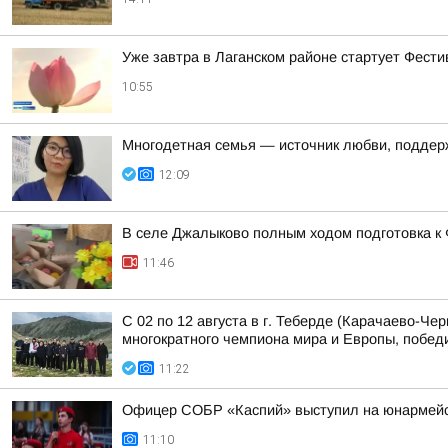
Уже завтра в Лаганском районе стартует Фест
10:55
Многодетная семья — источник любви, поддер
12:09
В селе Джалыково полным ходом подготовка к 
11:46
С 02 по 12 августа в г. Теберде (Карачаево-Ч
многократного чемпиона мира и Европы, победи
11:22
Офицер СОБР «Каспий» выступил на юнармейс
11:10