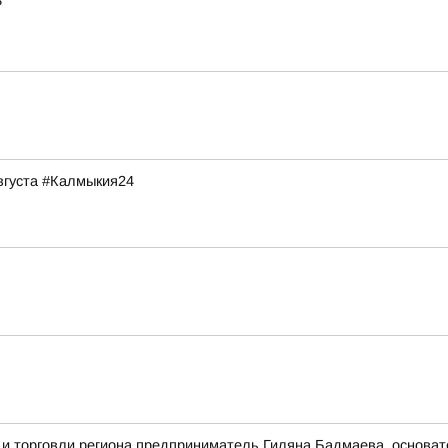
?
августа #Калмыкия24
 и торговли региона предприниматель Гиляна Бадмаева, основа