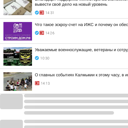
вывести своё дело на новый уровень
14:31
Что такое эскроу-счет на ИЖС и почему он об
14:26
Уважаемые военнослужащие, ветераны и сотру
10:30
О главных событиях Калмыкии к этому часу, в
14:13