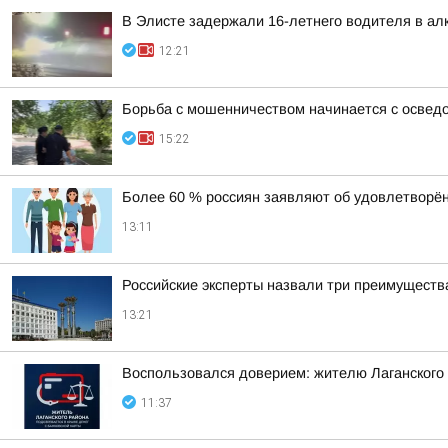
В Элисте задержали 16-летнего водителя в ал
12:21
Борьба с мошенничеством начинается с освед
15:22
Более 60 % россиян заявляют об удовлетворён
13:11
Российские эксперты назвали три преимущества
13:21
Воспользовался доверием: жителю Лаганского р
11:37