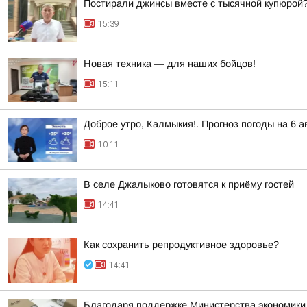
Постирали джинсы вместе с тысячной купюрой
15:39
Новая техника — для наших бойцов!
15:11
Доброе утро, Калмыкия!. Прогноз погоды на 6 
10:11
В селе Джалыково готовятся к приёму гостей
14:41
Как сохранить репродуктивное здоровье?
14:41
Благодаря поддержке Министерства экономики