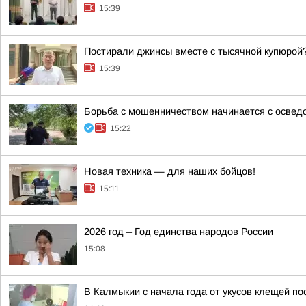
15:39
Постирали джинсы вместе с тысячной купюрой
15:39
Борьба с мошенничеством начинается с освед
15:22
Новая техника — для наших бойцов!
15:11
2026 год – Год единства народов России
15:08
В Калмыкии с начала года от укусов клещей по