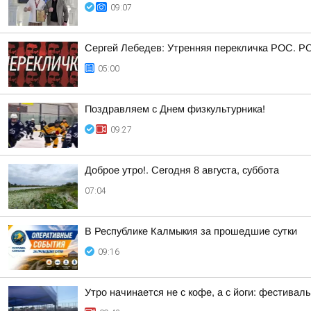
09:07
Сергей Лебедев: Утренняя перекличка РОС. Р
05:00
Поздравляем с Днем физкультурника!
09:27
Доброе утро!. Сегодня 8 августа, суббота
07:04
В Республике Калмыкия за прошедшие сутки
09:16
Утро начинается не с кофе, а с йоги: фестивал