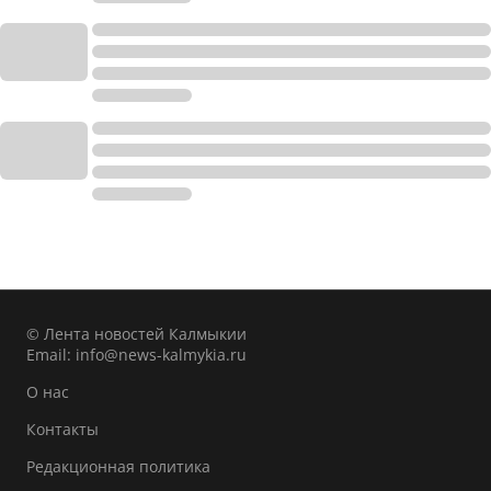
© Лента новостей Калмыкии
Email:
info@news-kalmykia.ru
О нас
Контакты
Редакционная политика