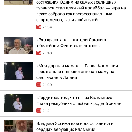
состязания Одним из самых зрелищных
турниров стал пляжный волейбол — игра на
песке собрала как профессиональных
спортсменов, так и любителей
21:54
«Это красота!» — жители Лагани о
юбилейном Фестивале лотосов
21:48
«Моя дорогая мама» — Глава Калмыкии
трогательно поприветствовал маму на
фестивале в Лагани
21:39
«Гордитесь тем, что вы из Калмыкии» —
Глава республики о любви к родной земле
21:21
Владыка Зосима навсегда останется в
сердцах верующих Калмыкии