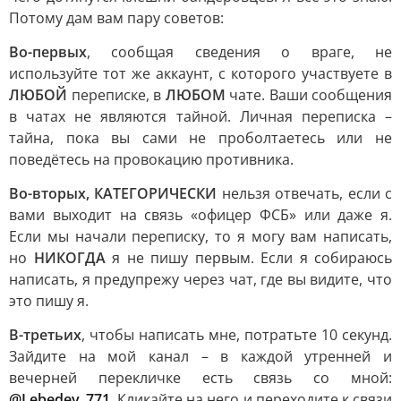
Потому дам вам пару советов:
Во-первых
, сообщая сведения о враге, не
используйте тот же аккаунт, с которого участвуете в
ЛЮБОЙ
переписке, в
ЛЮБОМ
чате. Ваши сообщения
в чатах не являются тайной. Личная переписка –
тайна, пока вы сами не проболтаетесь или не
поведётесь на провокацию противника.
Во-вторых, КАТЕГОРИЧЕСКИ
нельзя отвечать, если с
вами выходит на связь «офицер ФСБ» или даже я.
Если мы начали переписку, то я могу вам написать,
но
НИКОГДА
я не пишу первым. Если я собираюсь
написать, я предупрежу через чат, где вы видите, что
это пишу я.
В-третьих
, чтобы написать мне, потратьте 10 секунд.
Зайдите на мой канал – в каждой утренней и
вечерней перекличке есть связь со мной:
@Lebedev_771
. Кликайте на него и переходите к связи