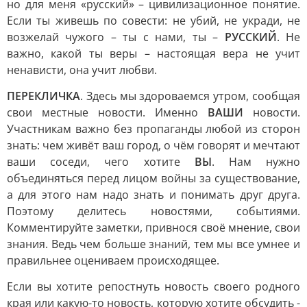
но для меня «русский» – цивилизационное понятие.
Если ты живешь по совести: не убий, не укради, не
возжелай чужого – ты с нами, ты –
РУССКИЙ
. Не
важно, какой ты веры – настоящая вера не учит
ненависти, она учит любви.
ПЕРЕКЛИЧКА
. Здесь мы здороваемся утром, сообщая
свои местные новости. Именно
ВАШИ
новости.
Участникам важно без пропаганды любой из сторон
знать: чем живёт ваш город, о чём говорят и мечтают
ваши соседи, чего хотите
ВЫ
. Нам нужно
объединяться перед лицом войны за существование,
а для этого нам надо знать и понимать друг друга.
Поэтому делитесь новостями, событиями.
Комментируйте заметки, привнося своё мнение, свои
знания. Ведь чем больше знаний, тем мы все умнее и
правильнее оцениваем происходящее.
Если вы хотите репостнуть новость своего родного
края или какую-то новость, которую хотите обсудить -