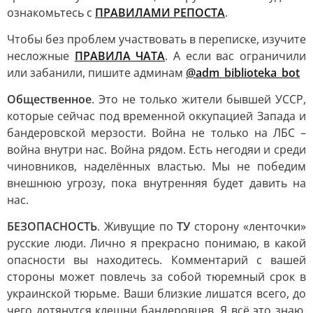
ознакомьтесь с
ПРАВИЛАМИ РЕПОСТА
.
Чтобы без проблем участвовать в переписке, изучите
несложные
ПРАВИЛА ЧАТА
. А если вас ограничили
или забанили, пишите админам
@adm_biblioteka_bot
Общественное
. Это не только жители бывшей УССР,
которые сейчас под временной оккупацией Запада и
бандеровской мерзости. Война не только на ЛБС –
война внутри нас. Война рядом. Есть негодяи и среди
чиновников, наделённых властью. Мы не победим
внешнюю угрозу, пока внутренняя будет давить на
нас.
БЕЗОПАСНОСТЬ
. Живущие по
ТУ
сторону «ленточки»
русские люди. Лично я прекрасно понимаю, в какой
опасности вы находитесь. Комментарий с вашей
стороны может повлечь за собой тюремный срок в
украинской тюрьме. Ваши близкие лишатся всего, до
чего дотянутся клешни бандеровцев. Я всё это знаю.