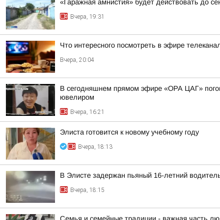
«Гаражная амнистия» будет действовать до се
Вчера, 19:31
Что интересного посмотреть в эфире телекан
Вчера, 20:04
В сегодняшнем прямом эфире «ОРА ЦАГ» погово
ювелиром
Вчера, 16:21
Элиста готовится к новому учебному году
Вчера, 18:13
В Элисте задержан пьяный 16-летний водител
Вчера, 18:15
Семья и семейные традиции - важная часть лю