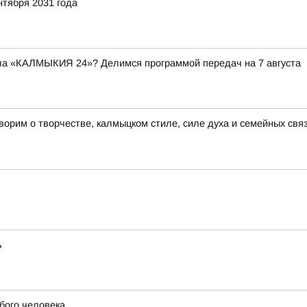
нтября 2031 года
ала «КАЛМЫКИЯ 24»? Делимся программой передач на 7 августа
рим о творчестве, калмыцком стиле, силе духа и семейных связ
ь
бого человека